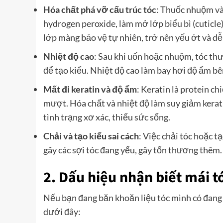
Hóa chất phá vỡ cấu trúc tóc
: Thuốc nhuộm và
hydrogen peroxide, làm mở lớp biểu bì (cuticle) 
lớp màng bảo vệ tự nhiên, trở nên yếu ớt và dễ
Nhiệt độ cao
: Sau khi uốn hoặc nhuộm, tóc th
để tạo kiểu. Nhiệt độ cao làm bay hơi độ ẩm bên
Mất đi keratin và độ ẩm
: Keratin là protein c
mượt. Hóa chất và nhiệt độ làm suy giảm kerati
tình trạng xơ xác, thiếu sức sống.
Chải và tạo kiểu sai cách
: Việc chải tóc hoặc 
gãy các sợi tóc đang yếu, gây tổn thương thêm.
2. Dấu hiệu nhận biết mái t
Nếu bạn đang băn khoăn liệu tóc mình có đang 
dưới đây: