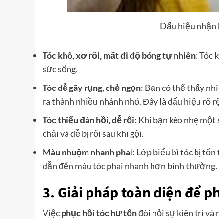
Dấu hiệu nhận b
Tóc khô, xơ rối, mất đi độ bóng tự nhiên
: Tóc 
sức sống.
Tóc dễ gãy rụng, chẻ ngọn
: Bạn có thể thấy nh
ra thành nhiều nhánh nhỏ. Đây là dấu hiệu rõ r
Tóc thiếu đàn hồi, dễ rối
: Khi bạn kéo nhẹ một 
chải và dễ bị rối sau khi gội.
Màu nhuộm nhanh phai
: Lớp biểu bì tóc bị t
dẫn đến màu tóc phai nhanh hơn bình thường.
3. Giải pháp toàn diện để ph
Việc
phục hồi tóc hư tổn
đòi hỏi sự kiên trì v