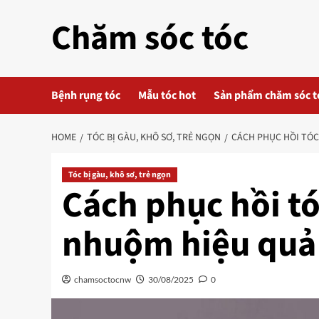
Skip
Chăm sóc tóc
to
content
Bệnh rụng tóc
Mẫu tóc hot
Sản phẩm chăm sóc t
HOME
TÓC BỊ GÀU, KHÔ SƠ, TRẺ NGỌN
CÁCH PHỤC HỒI TÓC
Tóc bị gàu, khô sơ, trẻ ngọn
Cách phục hồi tó
nhuộm hiệu quả 
chamsoctocnw
30/08/2025
0