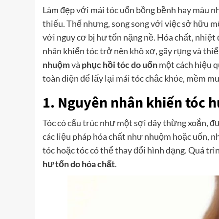
Làm đẹp với mái tóc uốn bồng bềnh hay màu n
thiếu. Thế nhưng, song song với việc sở hữu m
với nguy cơ bị hư tổn nặng nề. Hóa chất, nhiệt
nhân khiến tóc trở nên khô xơ, gãy rụng và thi
nhuộm
và
phục hồi tóc do uốn
một cách hiệu q
toàn diện để lấy lại mái tóc chắc khỏe, mềm m
1. Nguyên nhân khiến tóc 
Tóc có cấu trúc như một sợi dây thừng xoắn, đư
các liệu pháp hóa chất như nhuộm hoặc uốn, n
tóc hoặc tóc có thể thay đổi hình dạng. Quá tr
hư tổn do hóa chất
.