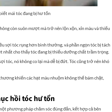
iết mái tóc đang bị hư tổn
không còn suôn mượt mà trở nên lộn xộn, xỉn màu và thiếu
iều sợi tóc rụng hơn bình thường, và phần ngọn tóc bị tách
ệt nhất cho thấy tóc đang bị thiếu dưỡng chất trầm trọng.
sợi tóc, nó không co lại mà dễ bị đứt. Tóc cũng trở nên khó
ổn thương khiến các hạt màu nhuộm không thể bám chặt,
ục hồi tóc hư tổn
à một phương pháp chăm sóc đúng đắn, kết hợp cả bên