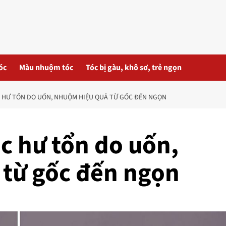
óc
Màu nhuộm tóc
Tóc bị gàu, khô sơ, trẻ ngọn
 HƯ TỔN DO UỐN, NHUỘM HIỆU QUẢ TỪ GỐC ĐẾN NGỌN
c hư tổn do uốn,
từ gốc đến ngọn