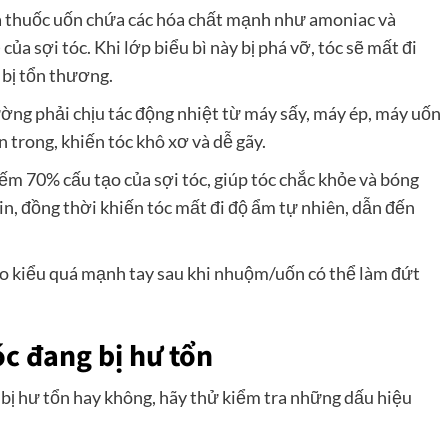
 thuốc uốn chứa các hóa chất mạnh như amoniac và
của sợi tóc. Khi lớp biểu bì này bị phá vỡ, tóc sẽ mất đi
 bị tổn thương.
ường phải chịu tác động nhiệt từ máy sấy, máy ép, máy uốn
 trong, khiến tóc khô xơ và dễ gãy.
hiếm 70% cấu tạo của sợi tóc, giúp tóc chắc khỏe và bóng
n, đồng thời khiến tóc mất đi độ ẩm tự nhiên, dẫn đến
tạo kiểu quá mạnh tay sau khi nhuộm/uốn có thể làm đứt
óc đang bị hư tổn
bị hư tổn hay không, hãy thử kiểm tra những dấu hiệu