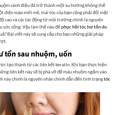
huộm sành điệu đã trở thành một xu hướng không thể
ột diện mạo mới mẻ, mái tóc của bạn cũng phải đối mặt
 độ cao và các tác động từ môi trường chính là nguyên
ếu sức sống. Vậy làm thế nào để
phục hồi tóc hư tổn do
uả? Bài viết này sẽ cung cấp cho bạn những giải pháp
ượt.
hư tổn sau nhuộm, uốn
ợc tạo thành từ các liên kết keratin. Khi bạn thực hiện
hững liên kết này sẽ bị phá vỡ để màu nhuộm ngấm vào
ình này chính là nguyên nhân chính dẫn đến tình trạng
tóc