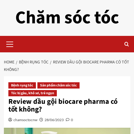
Skip
Chăm sóc tóc
to
content
Primary
Menu
HOME
BỆNH RỤNG TÓC
REVIEW DẦU GỘI BIOCARE PHARMA CÓ TỐT
KHÔNG?
Bệnh rụng tóc
Sản phẩm chăm sóc tóc
Tóc bị gàu, khô sơ, trẻ ngọn
Review dầu gội biocare pharma có
tốt không?
chamsoctocnw
28/06/2023
0