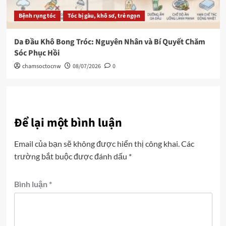
Bệnh rụng tóc
Tóc bị gàu, khô sơ, trẻ ngọn
Da Đầu Khô Bong Tróc: Nguyên Nhân và Bí Quyết Chăm
Sóc Phục Hồi
chamsoctocnw
08/07/2026
0
Để lại một bình luận
Email của bạn sẽ không được hiển thị công khai.
Các
trường bắt buộc được đánh dấu
*
Bình luận
*