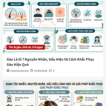
Tóc bị gàu, khô sơ, trẻ ngọn
Gàu Là Gì ? Nguyên Nhân, Dấu Hiệu Và Cách Khắc Phục
Gàu Hiệu Quả
chamsoctocnw
03/08/2026
0