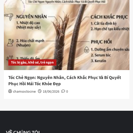
Tóc bị gàu, khô sơ, trẻ ngọn
Tóc Chẻ Ngọn: Nguyên Nhân, Cách Khắc Phục Và Bí Quyết
Phục Hồi Mái Tóc Khỏe Đẹp
chamsoctocnw
18/06/2026
0
VỀ CHÚNG TÔI