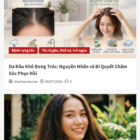
Bệnh rụng tóc
Tóc bị gàu, khô sơ, trẻ ngọn
Da Đầu Khô Bong Tróc: Nguyên Nhân và Bí Quyết Chăm
Sóc Phục Hồi
chamsoctocnw
08/07/2026
0