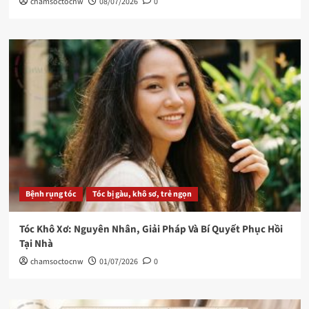
chamsoctocnw
08/07/2026
0
Bệnh rụng tóc
Tóc bị gàu, khô sơ, trẻ ngọn
Tóc Khô Xơ: Nguyên Nhân, Giải Pháp Và Bí Quyết Phục Hồi
Tại Nhà
chamsoctocnw
01/07/2026
0