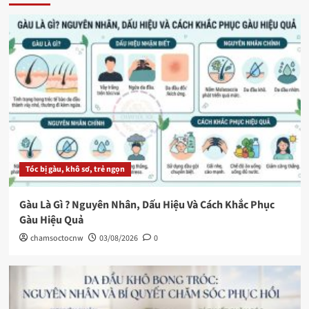
Tóc bị gàu, khô sơ, trẻ ngọn
Gàu Là Gì ? Nguyên Nhân, Dấu Hiệu Và Cách Khắc Phục
Gàu Hiệu Quả
chamsoctocnw
03/08/2026
0