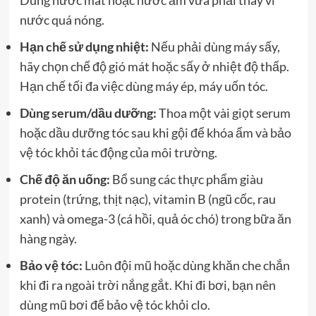
Dùng nước mát hoặc nước ấm vừa phải thay vì
nước quá nóng.
Hạn chế sử dụng nhiệt:
Nếu phải dùng máy sấy,
hãy chọn chế độ gió mát hoặc sấy ở nhiệt độ thấp.
Hạn chế tối đa việc dùng máy ép, máy uốn tóc.
Dùng serum/dầu dưỡng:
Thoa một vài giọt serum
hoặc dầu dưỡng tóc sau khi gội để khóa ẩm và bảo
vệ tóc khỏi tác động của môi trường.
Chế độ ăn uống:
Bổ sung các thực phẩm giàu
protein (trứng, thịt nạc), vitamin B (ngũ cốc, rau
xanh) và omega-3 (cá hồi, quả óc chó) trong bữa ăn
hàng ngày.
Bảo vệ tóc:
Luôn đội mũ hoặc dùng khăn che chắn
khi đi ra ngoài trời nắng gắt. Khi đi bơi, bạn nên
dùng mũ bơi để bảo vệ tóc khỏi clo.