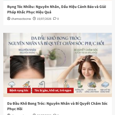
Rụng Tóc Nhiều: Nguyên Nhân, Dấu Hiệu Cảnh Báo và Giải
Pháp Khắc Phục Hiệu Quả
chamsoctocnw
15/07/2026
0
Bệnh rụng tóc
Tóc bị gàu, khô sơ, trẻ ngọn
Da Đầu Khô Bong Tróc: Nguyên Nhân và Bí Quyết Chăm Sóc
Phục Hồi