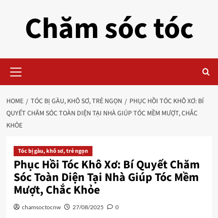
Skip
Chăm sóc tóc
to
content
Primary
Menu
HOME
TÓC BỊ GÀU, KHÔ SƠ, TRẺ NGỌN
PHỤC HỒI TÓC KHÔ XƠ: BÍ
QUYẾT CHĂM SÓC TOÀN DIỆN TẠI NHÀ GIÚP TÓC MỀM MƯỢT, CHẮC
KHỎE
Tóc bị gàu, khô sơ, trẻ ngọn
Phục Hồi Tóc Khô Xơ: Bí Quyết Chăm
Sóc Toàn Diện Tại Nhà Giúp Tóc Mềm
Mượt, Chắc Khỏe
chamsoctocnw
27/08/2025
0