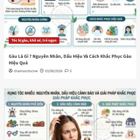
Tóc bị gàu, khô sơ, trẻ ngọn
Gàu Là Gì ? Nguyên Nhân, Dấu Hiệu Và Cách Khắc Phục Gàu
Hiệu Quả
chamsoctocnw
03/08/2026
0