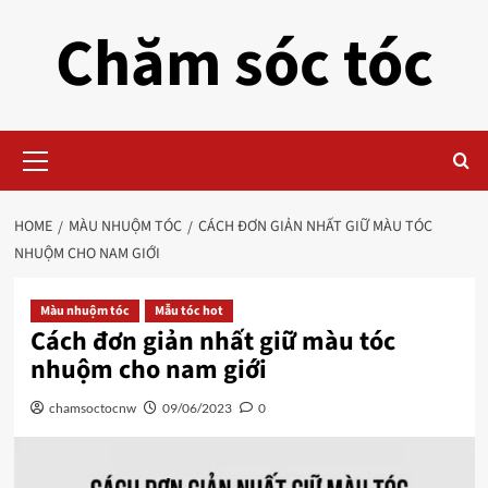
Skip
Chăm sóc tóc
to
content
Primary
Menu
HOME
MÀU NHUỘM TÓC
CÁCH ĐƠN GIẢN NHẤT GIỮ MÀU TÓC
NHUỘM CHO NAM GIỚI
Màu nhuộm tóc
Mẫu tóc hot
Cách đơn giản nhất giữ màu tóc
nhuộm cho nam giới
chamsoctocnw
09/06/2023
0