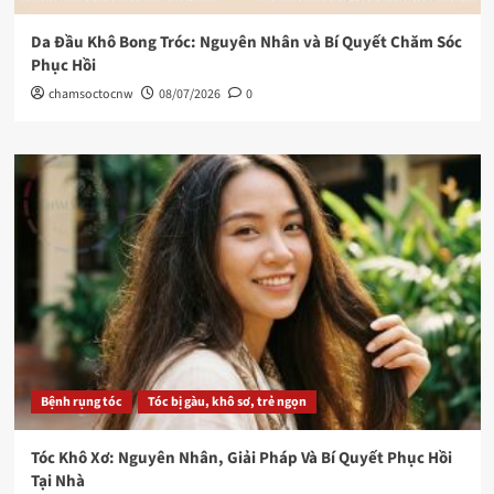
Da Đầu Khô Bong Tróc: Nguyên Nhân và Bí Quyết Chăm Sóc
Phục Hồi
chamsoctocnw
08/07/2026
0
Bệnh rụng tóc
Tóc bị gàu, khô sơ, trẻ ngọn
Tóc Khô Xơ: Nguyên Nhân, Giải Pháp Và Bí Quyết Phục Hồi
Tại Nhà