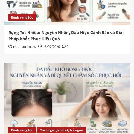
Bệnh rụng tóc
Rụng Tóc Nhiều: Nguyên Nhân, Dấu Hiệu Cảnh Báo và Giải
Pháp Khắc Phục Hiệu Quả
chamsoctocnw
15/07/2026
0
Bệnh rụng tóc
Tóc bị gàu, khô sơ, trẻ ngọn