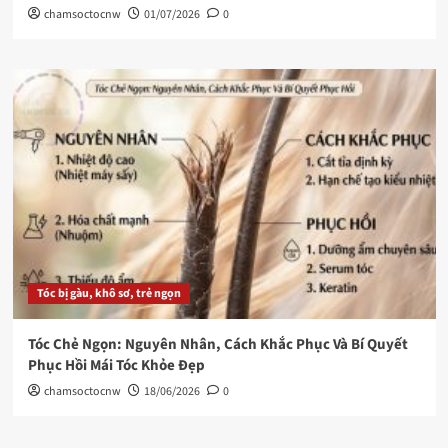
chamsoctocnw
01/07/2026
0
Tóc bị gàu, khô sơ, trẻ ngọn
Tóc Chẻ Ngọn: Nguyên Nhân, Cách Khắc Phục Và Bí Quyết
Phục Hồi Mái Tóc Khỏe Đẹp
chamsoctocnw
18/06/2026
0