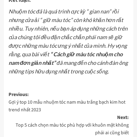
Nhuộm tóc đã là quá trình cực kỳ “ gian nan” rồi
nhưng cửa ải “ giữ màu tóc” còn khó khăn hơn rất
nhiều. Tuy nhiên, nếu bạn áp dụng những cách trên
của chúng tôi đều đặn chắc chắn phái nam sẽ giữ
được những màu tóc ưng ý nhất của mình. Hy vọng
rằng, qua bài viết
“ Cách giữ màu tóc nhuộm cho
nam đơn giản nhất”
đã mang đến cho cánh đàn ông
những tips hữu dụng nhất trong cuộc sống.
Post
Previous:
Gợi ý top 10 mẫu nhuộm tóc nam màu trắng bạch kim hot
navigation
trend nhất 2023
Next:
Top 5 cách chọn màu tóc phù hợp với khuôn mặt không
phải ai cũng biết