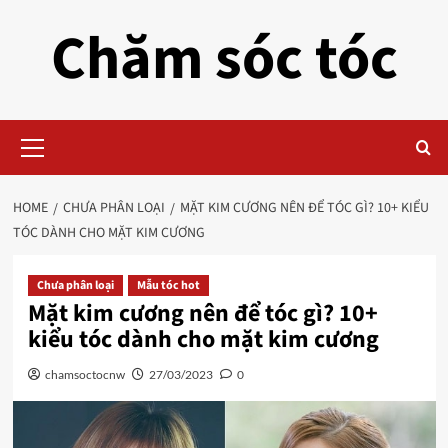
Skip
Chăm sóc tóc
to
content
Primary
Menu
HOME
CHƯA PHÂN LOẠI
MẶT KIM CƯƠNG NÊN ĐỂ TÓC GÌ? 10+ KIỂU
TÓC DÀNH CHO MẶT KIM CƯƠNG
Chưa phân loại
Mẫu tóc hot
Mặt kim cương nên để tóc gì? 10+
kiểu tóc dành cho mặt kim cương
chamsoctocnw
27/03/2023
0