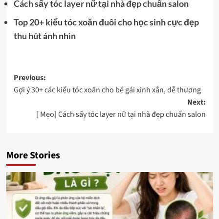
Cách sấy tóc layer nữ tại nhà đẹp chuẩn salon
Top 20+ kiểu tóc xoăn đuôi cho học sinh cực đẹp
thu hút ánh nhìn
Post
Previous:
Gợi ý 30+ các kiểu tóc xoăn cho bé gái xinh xắn, dễ thương
navigation
Next:
[ Mẹo] Cách sấy tóc layer nữ tại nhà đẹp chuẩn salon
More Stories